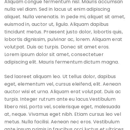
Aliquam congue fermentum nisl. Mauris accumsan
nulla vel diam. Sed in lacus ut enim adipiscing
aliquet. Nulla venenatis. In pede mi, aliquet sit amet,
euismod in, auctor ut, ligula. Aliquam dapibus
tincidunt metus. Praesent justo dolor, lobortis quis,
lobortis dignissim, pulvinar ac, lorem. Aliquam erat
volutpat. Duis ac turpis. Donec sit amet eros.
Lorem ipsum dolor sit amet, consectetuer
adipiscing elit. Mauris fermentum dictum magna.
Sed laoreet aliquam leo. Ut tellus dolor, dapibus
eget, elementum vel, cursus eleifend, elit. Aenean
auctor wisi et urna. Aliquam erat volutpat. Duis ac
turpis. Integer rutrum ante eu lacus.Vestibulum
libero nisl, porta vel, scelerisque eget, malesuada
at, neque. Vivamus eget nibh. Etiam cursus leo vel
metus. Nulla facilisi. Aenean nec eros. Vestibulum
ante ipsum primis in faucibus orci luctus et ultrices