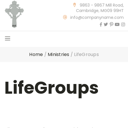
9863 - 9867 Mill Road,
Cambridge, MG09 99HT
info@companyname.com
Home
/
Ministries
/
LifeGroups
LifeGroups