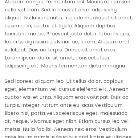
Aliquam congue fermentum nisl. Mauris accumsan
nulla vel diam. Sed in lacus ut enim adipiscing
aliquet. Nulla venenatis. In pede mi, aliquet sit amet,
euismod in, auctor ut, ligula. Aliquam dapibus
tincidunt metus. Praesent justo dolor, lobortis quis,
lobortis dignissim, pulvinar ac, lorem. Aliquam erat
volutpat. Duis ac turpis. Donec sit amet eros.
Lorem ipsum dolor sit amet, consectetuer
adipiscing elit. Mauris fermentum dictum magna.
Sed laoreet aliquam leo. Ut tellus dolor, dapibus
eget, elementum vel, cursus eleifend, elit. Aenean
auctor wisi et urna. Aliquam erat volutpat. Duis ac
turpis. Integer rutrum ante eu lacus.Vestibulum
libero nisl, porta vel, scelerisque eget, malesuada
at, neque. Vivamus eget nibh. Etiam cursus leo vel
metus. Nulla facilisi. Aenean nec eros. Vestibulum
ante ipsum primis in faucibus orci luctus et ultrices